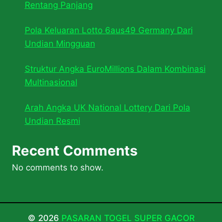
Rentang Panjang
Pola Keluaran Lotto 6aus49 Germany Dari
Undian Mingguan
Struktur Angka EuroMillions Dalam Kombinasi
Multinasional
Arah Angka UK National Lottery Dari Pola
Undian Resmi
Recent Comments
No comments to show.
© 2026
PASARAN TOGEL SUPER GACOR