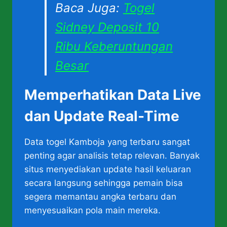
Baca Juga:
Togel
Sidney Deposit 10
Ribu Keberuntungan
Besar
Memperhatikan Data Live
dan Update Real-Time
Data togel Kamboja yang terbaru sangat
penting agar analisis tetap relevan. Banyak
situs menyediakan update hasil keluaran
secara langsung sehingga pemain bisa
segera memantau angka terbaru dan
menyesuaikan pola main mereka.