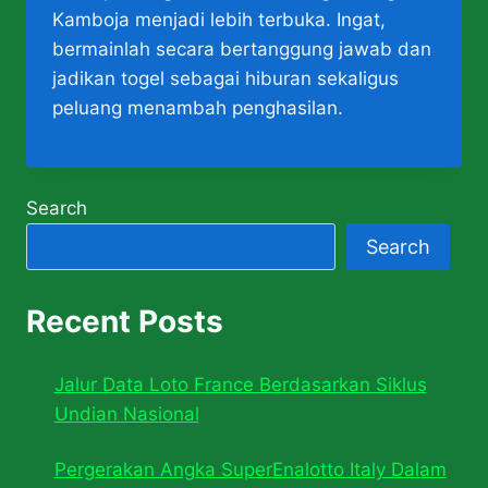
Kamboja menjadi lebih terbuka. Ingat,
bermainlah secara bertanggung jawab dan
jadikan togel sebagai hiburan sekaligus
peluang menambah penghasilan.
Search
Search
Recent Posts
Jalur Data Loto France Berdasarkan Siklus
Undian Nasional
Pergerakan Angka SuperEnalotto Italy Dalam