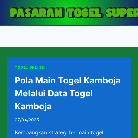
Skip
to
content
Togel Kamboja
TOGEL ONLINE
Pola Main Togel Kamboja
Melalui Data Togel
Kamboja
07/04/2025
Kembangkan strategi bermain togel