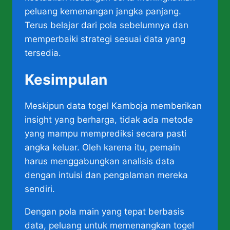
peluang kemenangan jangka panjang.
Terus belajar dari pola sebelumnya dan
memperbaiki strategi sesuai data yang
tersedia.
Kesimpulan
Meskipun data togel Kamboja memberikan
insight yang berharga, tidak ada metode
yang mampu memprediksi secara pasti
angka keluar. Oleh karena itu, pemain
harus menggabungkan analisis data
dengan intuisi dan pengalaman mereka
sendiri.
Dengan pola main yang tepat berbasis
data, peluang untuk memenangkan togel