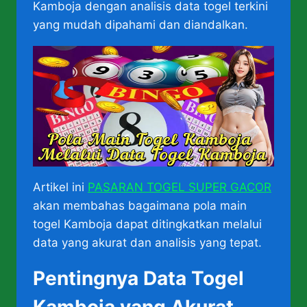
Kamboja dengan analisis data togel terkini
yang mudah dipahami dan diandalkan.
Artikel ini
PASARAN TOGEL SUPER GACOR
akan membahas bagaimana pola main
togel Kamboja dapat ditingkatkan melalui
data yang akurat dan analisis yang tepat.
Pentingnya Data Togel