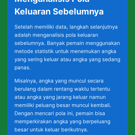
Keluaran Sebelumnya
Setelah memiliki data, langkah selanjutnya
adalah menganalisis pola keluaran
sebelumnya. Banyak pemain menggunakan
metode statistik untuk menemukan angka
yang sering keluar atau angka yang sedang
panas.
Misalnya, angka yang muncul secara
berulang dalam rentang waktu tertentu
atau angka yang jarang keluar namun
memiliki peluang besar muncul kembali.
Dengan mencari pola ini, pemain bisa
memperkirakan angka yang berpeluang
besar untuk keluar berikutnya.