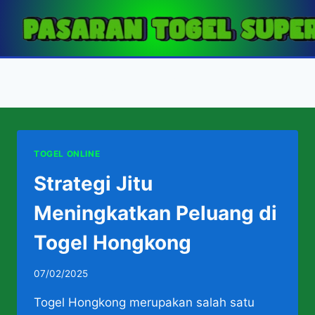
Skip
to
content
Togel Hongkong
TOGEL ONLINE
Strategi Jitu
Meningkatkan Peluang di
Togel Hongkong
07/02/2025
Togel Hongkong merupakan salah satu