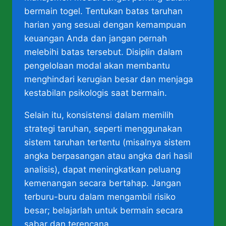
bermain togel. Tentukan batas taruhan
harian yang sesuai dengan kemampuan
keuangan Anda dan jangan pernah
melebihi batas tersebut. Disiplin dalam
pengelolaan modal akan membantu
menghindari kerugian besar dan menjaga
kestabilan psikologis saat bermain.
Selain itu, konsistensi dalam memilih
strategi taruhan, seperti menggunakan
sistem taruhan tertentu (misalnya sistem
angka berpasangan atau angka dari hasil
analisis), dapat meningkatkan peluang
kemenangan secara bertahap. Jangan
terburu-buru dalam mengambil risiko
besar; belajarlah untuk bermain secara
sabar dan terencana.