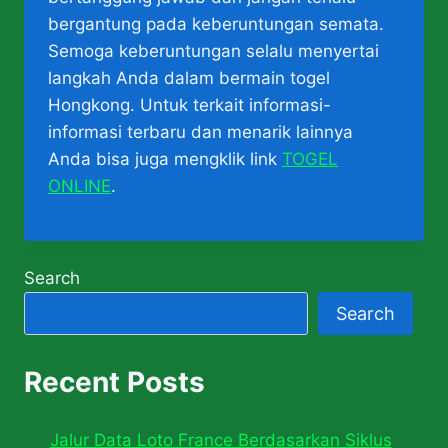
bergantung pada keberuntungan semata.
Semoga keberuntungan selalu menyertai
langkah Anda dalam bermain togel
Hongkong. Untuk terkait informasi-
informasi terbaru dan menarik lainnya
Anda bisa juga mengklik link
TOGEL
ONLINE
.
Search
Search
Recent Posts
Jalur Data Loto France Berdasarkan Siklus