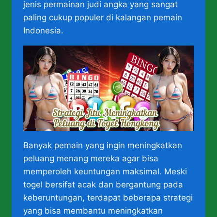
jenis permainan judi angka yang sangat
paling cukup populer di kalangan pemain
Indonesia.
Banyak pemain yang ingin meningkatkan
peluang menang mereka agar bisa
memperoleh keuntungan maksimal. Meski
togel bersifat acak dan bergantung pada
keberuntungan, terdapat beberapa strategi
yang bisa membantu meningkatkan