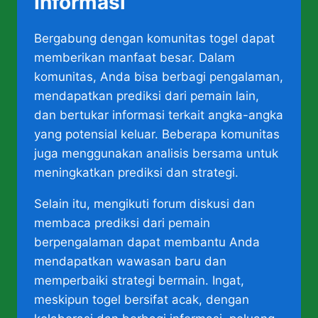
Informasi
Bergabung dengan komunitas togel dapat
memberikan manfaat besar. Dalam
komunitas, Anda bisa berbagi pengalaman,
mendapatkan prediksi dari pemain lain,
dan bertukar informasi terkait angka-angka
yang potensial keluar. Beberapa komunitas
juga menggunakan analisis bersama untuk
meningkatkan prediksi dan strategi.
Selain itu, mengikuti forum diskusi dan
membaca prediksi dari pemain
berpengalaman dapat membantu Anda
mendapatkan wawasan baru dan
memperbaiki strategi bermain. Ingat,
meskipun togel bersifat acak, dengan