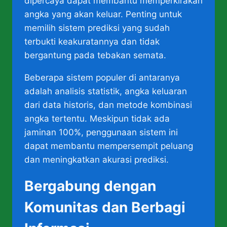
dipercaya dapat membantu memperkirakan
angka yang akan keluar. Penting untuk
memilih sistem prediksi yang sudah
terbukti keakuratannya dan tidak
bergantung pada tebakan semata.
Beberapa sistem populer di antaranya
adalah analisis statistik, angka keluaran
dari data historis, dan metode kombinasi
angka tertentu. Meskipun tidak ada
jaminan 100%, penggunaan sistem ini
dapat membantu mempersempit peluang
dan meningkatkan akurasi prediksi.
Bergabung dengan
Komunitas dan Berbagi