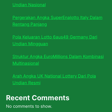
Undian Nasional
Pergerakan Angka SuperEnalotto Italy Dalam
Rentang Panjang
Pola Keluaran Lotto 6aus49 Germany Dari
Undian Mingguan
Struktur Angka EuroMillions Dalam Kombinasi
Multinasional
Arah Angka UK National Lottery Dari Pola
Undian Resmi
Recent Comments
No comments to show.