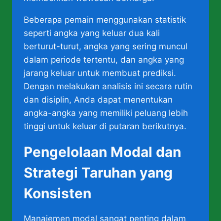
Beberapa pemain menggunakan statistik
seperti angka yang keluar dua kali
berturut-turut, angka yang sering muncul
dalam periode tertentu, dan angka yang
jarang keluar untuk membuat prediksi.
Dengan melakukan analisis ini secara rutin
dan disiplin, Anda dapat menentukan
angka-angka yang memiliki peluang lebih
tinggi untuk keluar di putaran berikutnya.
Pengelolaan Modal dan
Strategi Taruhan yang
Konsisten
Manajemen modal sangat penting dalam