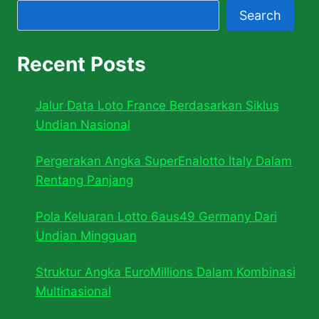
Search
Recent Posts
Jalur Data Loto France Berdasarkan Siklus
Undian Nasional
Pergerakan Angka SuperEnalotto Italy Dalam
Rentang Panjang
Pola Keluaran Lotto 6aus49 Germany Dari
Undian Mingguan
Struktur Angka EuroMillions Dalam Kombinasi
Multinasional