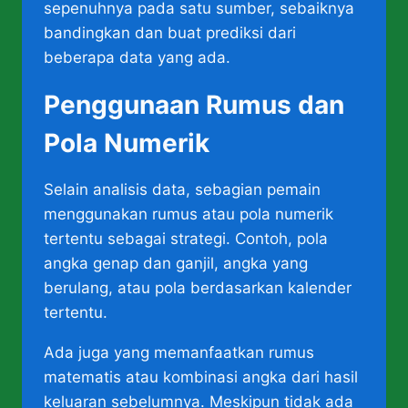
sepenuhnya pada satu sumber, sebaiknya
bandingkan dan buat prediksi dari
beberapa data yang ada.
Penggunaan Rumus dan
Pola Numerik
Selain analisis data, sebagian pemain
menggunakan rumus atau pola numerik
tertentu sebagai strategi. Contoh, pola
angka genap dan ganjil, angka yang
berulang, atau pola berdasarkan kalender
tertentu.
Ada juga yang memanfaatkan rumus
matematis atau kombinasi angka dari hasil
keluaran sebelumnya. Meskipun tidak ada