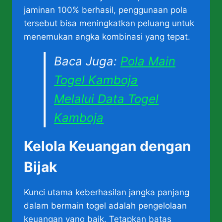
jaminan 100% berhasil, penggunaan pola
tersebut bisa meningkatkan peluang untuk
menemukan angka kombinasi yang tepat.
Baca Juga:
Pola Main
Togel Kamboja
Melalui Data Togel
Kamboja
Kelola Keuangan dengan
Bijak
Kunci utama keberhasilan jangka panjang
dalam bermain togel adalah pengelolaan
keuangan yang baik. Tetapkan batas