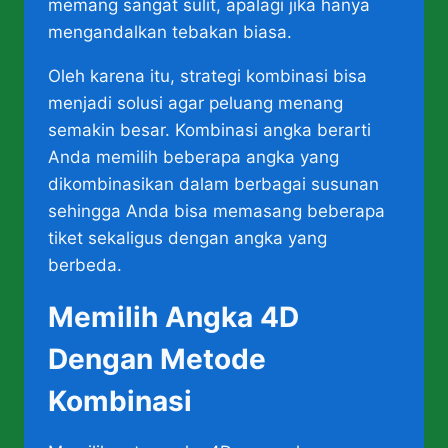
memang sangat sulit, apalagi jika hanya
mengandalkan tebakan biasa.
Oleh karena itu, strategi kombinasi bisa
menjadi solusi agar peluang menang
semakin besar. Kombinasi angka berarti
Anda memilih beberapa angka yang
dikombinasikan dalam berbagai susunan
sehingga Anda bisa memasang beberapa
tiket sekaligus dengan angka yang
berbeda.
Memilih Angka 4D
Dengan Metode
Kombinasi