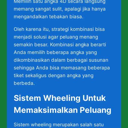
Memilih satu angka 4D secara langsung
memang sangat sulit, apalagi jika hanya
mengandalkan tebakan biasa.
Oleh karena itu, strategi kombinasi bisa
menjadi solusi agar peluang menang
semakin besar. Kombinasi angka berarti
Anda memilih beberapa angka yang
dikombinasikan dalam berbagai susunan
sehingga Anda bisa memasang beberapa
tiket sekaligus dengan angka yang
berbeda.
Sistem Wheeling Untuk
Memaksimalkan Peluang
Sistem wheeling merupakan salah satu