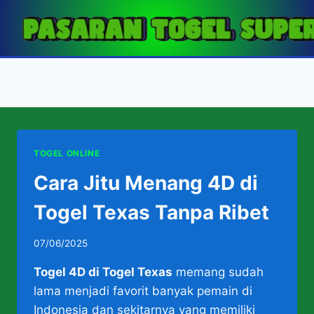
Skip
to
content
Bermain di Togel Texas
TOGEL ONLINE
Cara Jitu Menang 4D di
Togel Texas Tanpa Ribet
07/06/2025
Togel 4D di Togel Texas
memang sudah
lama menjadi favorit banyak pemain di
Indonesia dan sekitarnya yang memiliki