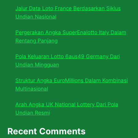
Jalur Data Loto France Berdasarkan Siklus
Undian Nasional
Pergerakan Angka SuperEnalotto Italy Dalam
Rentang Panjang
Pola Keluaran Lotto 6aus49 Germany Dari
Undian Mingguan
Struktur Angka EuroMillions Dalam Kombinasi
Multinasional
Arah Angka UK National Lottery Dari Pola
Undian Resmi
Recent Comments